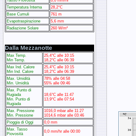
Tasso Piovosità
0,0 mm/hr
Temperatura Interna
28,2°C
Base Cumuli
761 m
Evapotraspirazione
5,6 mm
Radiazione Solare
260 W/m²
Dalla Mezzanotte
Max Temp.
25,4°C alle 10:15
Min Temp.
18,2°C alle 06:39
Max Ind. Calore
25,4°C alle 10:15
Min Ind. Calore
18,2°C alle 06:39
Max. Umidità
78% alle 04:58
Min. Umidità
55% alle 09:46
Max. Punto di
Rugiada
18,6°C alle 11:47
Min. Punto di
13,9°C alle 07:54
Rugiada
Max. Pressione
1016,0 mbar alle 11:27
Min. Pressione
1014,6 mbar alle 03:46
Pioggia di Oggi
0,0 mm
Max. Tasso
0,0 mm/hr alle 00:00
Piovosità