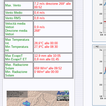
7,2 m/s direzione 269° alle
Max. Vento
00:52
Vento Medio
0,4 m/s
Vento RMS
0,8 m/s
Velocità media
Vettori
0,9 m/s
Direzione media
268°
Vettori
Max Temperatura
Int.
28,6°C alle 00:00
Min Temperatura
27,9°C alle 08:30
Int.
Max EvapoT
12,9 mm alle 10:05
Min EvapoT ET
0,8 mm alle 01:45
Max. Radiazione
Solare
659 W/m² alle 09:52
Min. Radiazione
0 W/m² alle 00:00
Solare