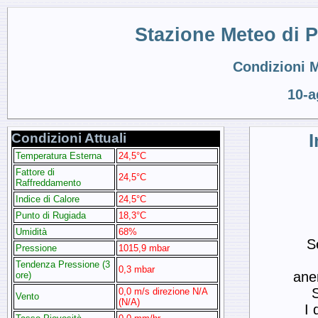
Stazione Meteo di 
Condizioni M
10-a
Condizioni Attuali
I
Temperatura Esterna
24,5°C
Fattore di
24,5°C
Raffreddamento
Indice di Calore
24,5°C
Punto di Rugiada
18,3°C
Umidità
68%
S
Pressione
1015,9 mbar
Tendenza Pressione (3
0,3 mbar
ane
ore)
0,0 m/s direzione N/A
Vento
(N/A)
I 